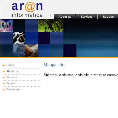
About us
Services
Support
Mappa sito
Home
About Us
Sul menu a sinistra, è visibile la struttura compl
Services
Support
Contact us